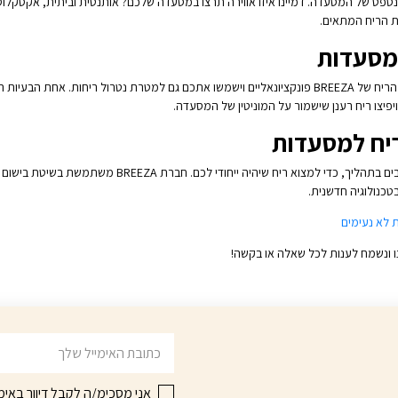
ת שיתאימו לקונספט של המסעדה. דמיינו איזו אווירה תרצו במסעדה שלכם? אותנטית וביתית, אקסק
ת הריח המתאים.
למסעדות
מלבד ניחוחות ייחודיים ומשיכת לקוחות פוטנציאליים, מפיצי הריח של BREEZA פונקציונאליים וישמשו אתכם ג
יפיצו ריח רענן שישמור על המוניטין של המסעדה.
ריח למסעדות
כנולוגיה חדשנית.
ת לא נעימים
ו ונשמח לענות לכל שאלה או בקשה!
דוא׳׳ל
אני מסכימ/ה לקבל דיוור באימי