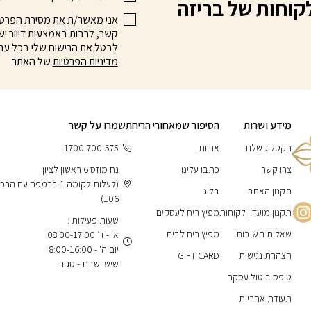
קוחות של בריזה
אני מאשר/ת את מסירת הפרטים 
קשר, לרבות באמצעות דיוור ישי
לבטל את הרישום שלי בכל עת
מדיניות הפרטיות
של האתר
מידע ושרות
הסיפור שמאחורי הריח
תשמרו על קשר
הקטלוג שלנו
אודות
1700-700-575
צרו קשר
כתבו עלינו
נח מוזס 6 ראשון לציון
(לעלות לקומה 1 ברמפה עם 
תקנון האתר
בלוג
106)
תקנון מועדון לקוחות
מפיץ ריח לעסקים
שעות פעילות :
שאלות תשובות
מפיץ ריח לבית
א' - ד׳ 08:00-17:00
יום ה' - 8:00-16:00
הצהרת נגישות
GIFT CARD
שישי שבת - סגור
טופס ביטול עסקה
תעודת אחריות