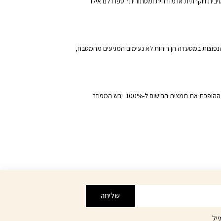
לוסיבית ויוקרתית או מזרחית ומסתורית? ספרו לנו אילו
ם למטרת נטרול ריחות. אחת הבעיות הנפוצות במסעדה הן ריחות לא נעימים המגיעים מהמטבח,
צוות מומחים יעניק ליווי מקצועי וייעוץ אישי בכל אחד מהשלבים בתהליך, כדי למצוא ריח שיהיה ייחודי לכם. חברת BREEZA משתמשת בשיטת בישום ההופכת את תמצית הבישום ל-100% יבש המפוזר
שליחה
יל