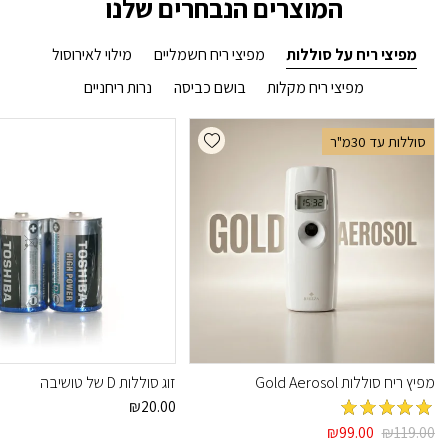
המוצרים הנבחרים שלנו
מפיצי ריח על סוללות
מפיצי ריח חשמליים
מילוי לאירוסול
מפיצי ריח מקלות
בושם כביסה
נרות ריחניים
Add wishlist
סוללות עד 30מ"ר
מפיץ ריח סוללות Gold Aerosol
זוג סוללות D של טושיבה
₪
20.00
מדורג
5
מתוך
המחיר
המחיר
₪
99.00
₪
119.00
5