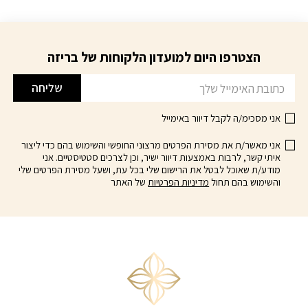
המקורי
הנוכחי
למוצר
היה:
הוא:
זה
₪99.00.
₪119.00.
יש
מספר
הצטרפו היום למועדון הלקוחות של בריזה
דוא׳׳ל
סוגים.
ניתן
שליחה
לבחור
את
אני מסכימ/ה לקבל דיוור באימייל
האפשרויות
אני מאשר/ת את מסירת הפרטים מרצוני החופשי והשימוש בהם כדי ליצור
בעמוד
איתי קשר, לרבות באמצעות דיוור ישיר, וכן לצרכים סטטיסטיים. אני
המוצר
מודע/ת שאוכל לבטל את הרישום שלי בכל עת, ושעל מסירת הפרטים שלי
והשימוש בהם תחול
מדיניות הפרטיות
של האתר