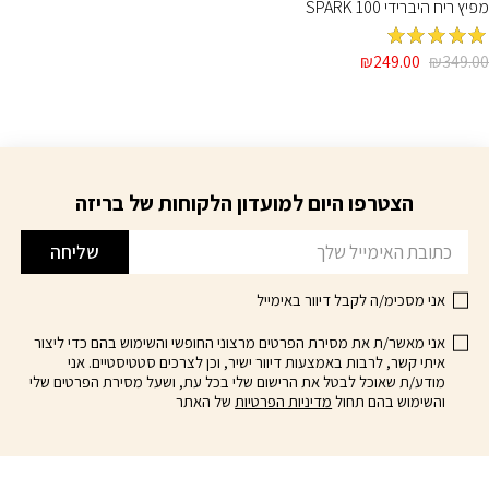
מפיץ ריח היברידי SPARK 100
מדורג
5
מתוך
המחיר
המחיר
₪
249.00
₪
349.00
5
המקורי
הנוכחי
היה:
הוא:
₪249.00.
₪349.00.
הצטרפו היום למועדון הלקוחות של בריזה
דוא׳׳ל
שליחה
אני מסכימ/ה לקבל דיוור באימייל
אני מאשר/ת את מסירת הפרטים מרצוני החופשי והשימוש בהם כדי ליצור
איתי קשר, לרבות באמצעות דיוור ישיר, וכן לצרכים סטטיסטיים. אני
מודע/ת שאוכל לבטל את הרישום שלי בכל עת, ושעל מסירת הפרטים שלי
והשימוש בהם תחול
מדיניות הפרטיות
של האתר