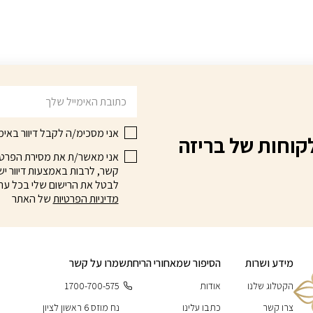
:
הוא:
היה:
הוא:
₪149.00.
₪174.00.
₪79.00.
₪89.
דוא׳׳ל
אני מסכימ/ה לקבל דיוור באימי
קוחות של בריזה
אני מאשר/ת את מסירת הפרטים 
קשר, לרבות באמצעות דיוור ישי
לבטל את הרישום שלי בכל עת
מדיניות הפרטיות
של האתר
מידע ושרות
הסיפור שמאחורי הריח
תשמרו על קשר
הקטלוג שלנו
אודות
1700-700-575
צרו קשר
כתבו עלינו
נח מוזס 6 ראשון לציון