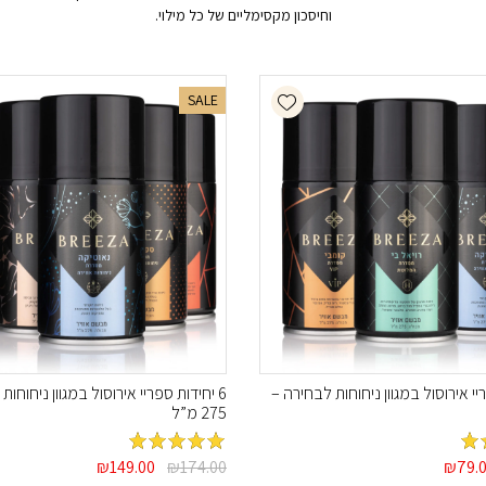
וחיסכון מקסימליים של כל מילוי.
Add wishlist
SALE
ריי אירוסול במגוון ניחוחות לבחירה –
6 יחידות ספריי אירוסול במגוון ניחוחו
275 מ”ל
יר
המחיר
המחיר
המחיר
וך
79.
₪
מדורג
174.00
5
₪
מתוך
149.00
₪
ורי
הנוכחי
המקורי
הנוכחי
5