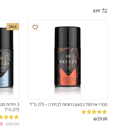
סינון
Add wishlist
SALE
ספריי אירוסול במגוון ניחוחות לבחירה – 275 מ”ל
3 יחידות ספ
275 מ”ל
29.00
מדורג
₪
5
מתוך
המח
89.00
מדורג
₪
5
מת
00
5
המק
5