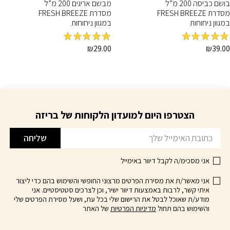
בושם כביסה 200 מ”ל
מבשם אריגים 200 מ”ל
מסדרת FRESH BREEZE
מסדרת FRESH BREEZE
במגוון ניחוחות
במגוון ניחוחות
מדורג
5
מתוך
מדורג
5
מתוך
₪
29.00
₪
39.00
5
5
מוצר
למוצר
ה
זה
ש
יש
ספר
מספר
וגים.
סוגים.
הצטרפו היום למועדון הלקוחות של בריזה
דוא׳׳ל
יתן
ניתן
בחור
לבחור
שליחה
ת
את
אפשרויות
האפשרויות
אני מסכימ/ה לקבל דיוור באימייל
עמוד
בעמוד
מוצר
המוצר
אני מאשר/ת את מסירת הפרטים מרצוני החופשי והשימוש בהם כדי ליצור
איתי קשר, לרבות באמצעות דיוור ישיר, וכן לצרכים סטטיסטיים. אני
מודע/ת שאוכל לבטל את הרישום שלי בכל עת, ושעל מסירת הפרטים שלי
והשימוש בהם תחול
מדיניות הפרטיות
של האתר