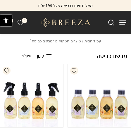
בחזרה למעלה
Skip to Content
משלוח חינם ברכישה מעל 199 ש"ח
פתח 
0
0
הרשימה של
עמוד הבית
/ מוצרים המתויגים “מבשם כביסה”
מבשם כביסה
סינון
list
Add wishlist