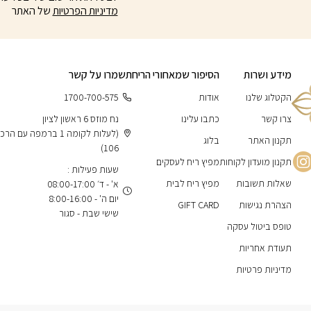
מדיניות הפרטיות
של האתר
מידע ושרות
הסיפור שמאחורי הריח
תשמרו על קשר
הקטלוג שלנו
אודות
1700-700-575
צרו קשר
כתבו עלינו
נח מוזס 6 ראשון לציון
(לעלות לקומה 1 ברמפה עם 
תקנון האתר
בלוג
106)
תקנון מועדון לקוחות
מפיץ ריח לעסקים
שעות פעילות :
שאלות תשובות
מפיץ ריח לבית
א' - ד׳ 08:00-17:00
יום ה' - 8:00-16:00
הצהרת נגישות
GIFT CARD
שישי שבת - סגור
טופס ביטול עסקה
תעודת אחריות
מדיניות פרטיות