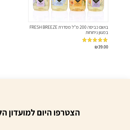
בושם כביסה 200 מ”ל מסדרת FRESH BREEZE
במגוון ניחוחות
39.00
מדורג
₪
5
מתוך
5
למוצר
זה
יש
מספר
סוגים.
ניתן
לבחור
את
האפשרויות
בעמוד
הצטרפו היום למועדון הל
המוצר