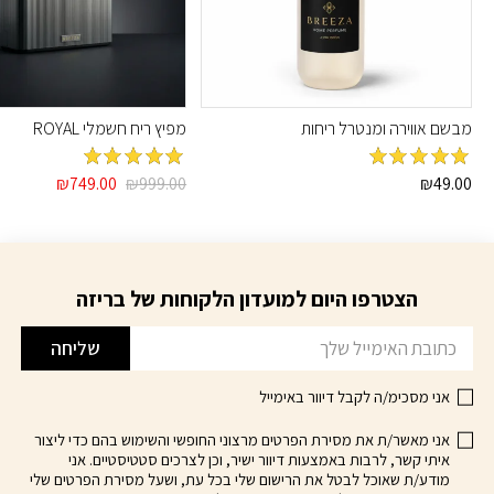
מבשם אווירה ומנטרל ריחות
מפיץ ריח חשמלי ROYAL
מדורג
5
מתוך
מדורג
5
מתוך
המחיר
המחיר
₪
749.00
₪
999.00
₪
49.00
5
5
המקורי
הנוכחי
למוצר
היה:
הוא:
זה
₪749.00.
₪999.00.
יש
מספר
הצטרפו היום למועדון הלקוחות של בריזה
דוא׳׳ל
סוגים.
ניתן
שליחה
לבחור
את
אני מסכימ/ה לקבל דיוור באימייל
האפשרויות
בעמוד
אני מאשר/ת את מסירת הפרטים מרצוני החופשי והשימוש בהם כדי ליצור
איתי קשר, לרבות באמצעות דיוור ישיר, וכן לצרכים סטטיסטיים. אני
המוצר
מודע/ת שאוכל לבטל את הרישום שלי בכל עת, ושעל מסירת הפרטים שלי