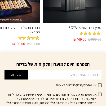
מפיץ ריח חשמלי ROYAL
הניחוחות של בריזה- ערכת הת
במבצע
מדורג
5
מתוך
המחיר
המחיר
₪
749.00
₪
999.00
מדורג
5
מתוך
5
המקורי
הנוכחי
המחיר
המחיר
₪
199.00
₪
234.00
למוצר
5
היה:
הוא:
המקורי
הנוכחי
זה
₪999.00.
₪749.00.
היה:
הוא:
יש
₪199.00.
₪234.00.
מספר
הצטרפו היום למועדון הלקוחות של בריזה
דוא׳׳ל
סוגים.
ניתן
שליחה
לבחור
את
אני מסכימ/ה לקבל דיוור באימייל
האפשרויות
בעמוד
אני מאשר/ת את מסירת הפרטים מרצוני החופשי והשימוש בהם כדי ליצור
איתי קשר, לרבות באמצעות דיוור ישיר, וכן לצרכים סטטיסטיים. אני
המוצר
מודע/ת שאוכל לבטל את הרישום שלי בכל עת, ושעל מסירת הפרטים שלי