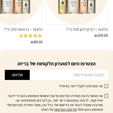
מלונות – ריץ קרלטון 500 מ”ל
מלונות – בראשית 250 מ”ל
₪
169.00
מדורג
5
מתוך
₪
89.00
5
הצטרפו היום למועדון הלקוחות של בריזה
דוא׳׳ל
שליחה
אני מסכימ/ה לקבל דיוור באימייל
אני מאשר/ת את מסירת הפרטים מרצוני החופשי והשימוש בהם כדי ליצור
איתי קשר, לרבות באמצעות דיוור ישיר, וכן לצרכים סטטיסטיים. אני
מודע/ת שאוכל לבטל את הרישום שלי בכל עת, ושעל מסירת הפרטים שלי
והשימוש בהם תחול
מדיניות הפרטיות
של האתר