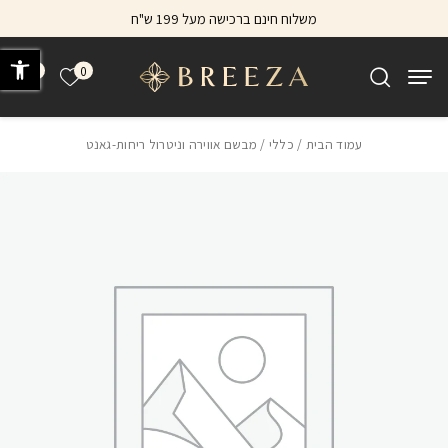
בחזרה למעלה
Skip to Content
משלוח חינם ברכישה מעל 199 ש"ח
פתח 
0
0
הרשימה של
עמוד הבית
/
כללי
/ מבשם אווירה וניטרול ריחות-גאנט