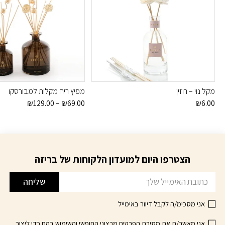
מקל נוי – רוזין
מפיץ ריח מקלות למבורסקו
טווח
₪
129.00
–
₪
69.00
₪
6.00
מחירים:
למוצר
₪69.00
זה
עד
יש
₪129.00
מספר
הצטרפו היום למועדון הלקוחות של בריזה
דוא׳׳ל
סוגים.
ניתן
שליחה
לבחור
את
אני מסכימ/ה לקבל דיוור באימייל
האפשרויות
בעמוד
אני מאשר/ת את מסירת הפרטים מרצוני החופשי והשימוש בהם כדי ליצור