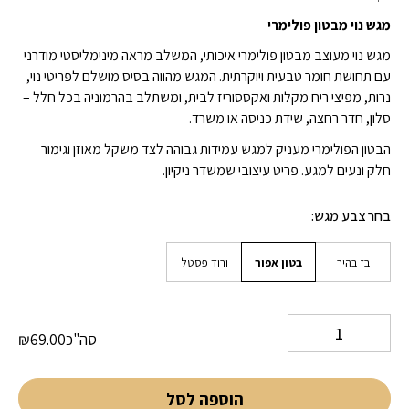
מגש נוי מבטון פולימרי
מגש נוי מעוצב מבטון פולימרי איכותי, המשלב מראה מינימליסטי מודרני
עם תחושת חומר טבעית ויוקרתית. המגש מהווה בסיס מושלם לפריטי נוי,
נרות, מפיצי ריח מקלות ואקססוריז לבית, ומשתלב בהרמוניה בכל חלל –
סלון, חדר רחצה, שידת כניסה או משרד.
הבטון הפולימרי מעניק למגש עמידות גבוהה לצד משקל מאוזן וגימור
חלק ונעים למגע. פריט עיצובי שמשדר ניקיון.
בחר צבע מגש
בז בהיר
בטון אפור
ורוד פסטל
סה"כ
69.00
₪
הוספה לסל