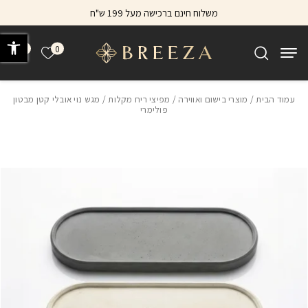
בחזרה למעלה
Skip to Content
משלוח חינם ברכישה מעל 199 ש"ח
פתח 
0
0
הרשימה של
עמוד הבית
/
מוצרי בישום ואווירה
/
מפיצי ריח מקלות
/ מגש נוי אובלי קטן מבטון
פולימרי