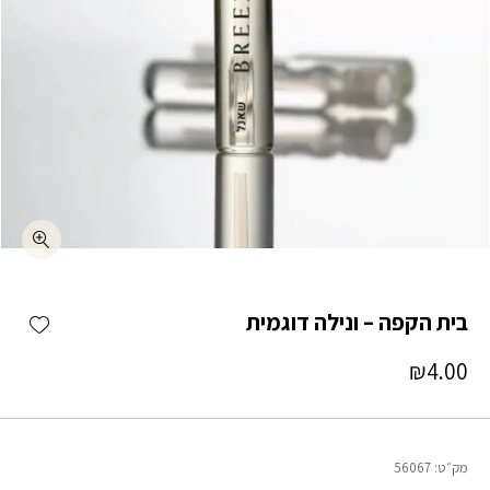
כמות בית הקפה - ונילה דוגמית
shlist
בית הקפה – ונילה דוגמית
₪
4.00
מק״ט:
56067