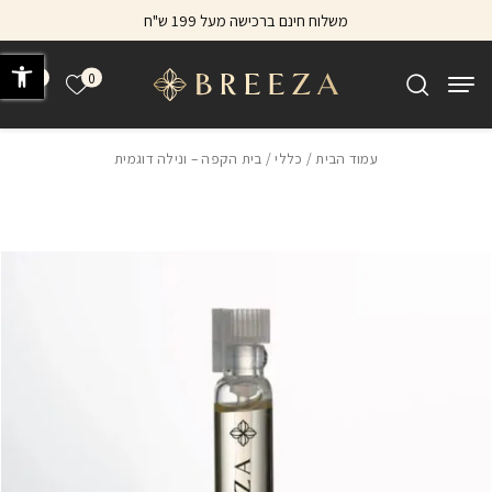
בחזרה למעלה
Skip to Content
משלוח חינם ברכישה מעל 199 ש"ח
פתח 
0
0
הרשימה של
עמוד הבית
/
כללי
/ בית הקפה – ונילה דוגמית