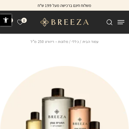
בחזרה למעלה
Skip to Content
משלוח חינם ברכישה מעל 199 ש"ח
פתח 
0
0
הרשימה של
עמוד הבית
/
כללי
/ מלונות – ריזורט 250 מ”ל