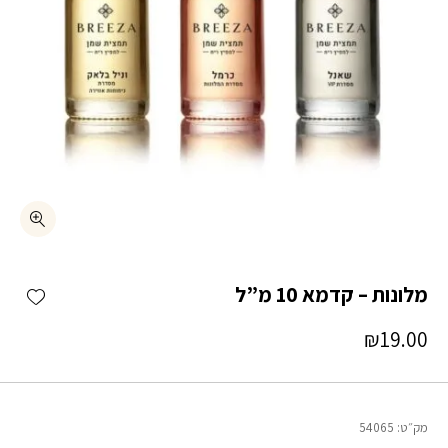
כמות מלונות – קדמא 10 מ"ל
shlist
מלונות – קדמא 10 מ”ל
₪
19.00
מק״ט:
54065