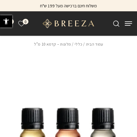
בחזרה למעלה
Skip to Content
משלוח חינם ברכישה מעל 199 ש"ח
פתח 
0
0
הרשימה של
עמוד הבית
/
כללי
/ מלונות – קדמא 10 מ”ל