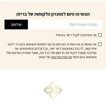
יש
מספר
הצטרפו היום למועדון הלקוחות של בריזה
דוא׳׳ל
סוגים.
ניתן
שליחה
לבחור
את
אני מסכימ/ה לקבל דיוור באימייל
האפשרויות
בעמוד
אני מאשר/ת את מסירת הפרטים מרצוני החופשי והשימוש בהם כדי ליצור
המוצר
איתי קשר, לרבות באמצעות דיוור ישיר, וכן לצרכים סטטיסטיים. אני
מודע/ת שאוכל לבטל את הרישום שלי בכל עת, ושעל מסירת הפרטים שלי
והשימוש בהם תחול
מדיניות הפרטיות
של האתר