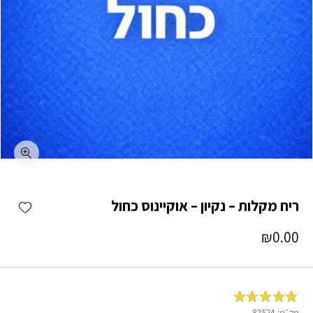
כמות ריח מקלות - נקיון - אוקיינוס כחול
shlist
ריח מקלות – נקיון – אוקיינוס כחול
₪
0.00
מדורג
5
מתוך
מק״ט:
82524