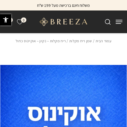
בחזרה למעלה
Skip to Content
משלוח חינם ברכישה מעל 199 ש"ח
פתח 
0
0
הרשימה של
עמוד הבית
/
שמן ריח מקלות
/ ריח מקלות – נקיון – אוקיינוס כחול