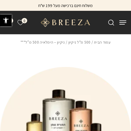
בחזרה למעלה
Skip to Content
משלוח חינם ברכישה מעל 199 ש"ח
פתח 
0
0
הרשימה של
עמוד הבית
/
500 מ"ל ניקיון
/ ניקיון – הימלאיה 500 מ”ל***