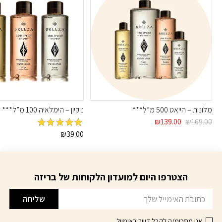
מלונות – הייאט 500 מ”ל***
ניקיון – הימלאיה 100 מ”ל***
המחיר
המחיר
₪
139.00
₪
169.00
המקורי
הנוכחי
מדורג
5
מתוך
₪
39.00
היה:
הוא:
5
₪139.00.
₪169.00.
הצטרפו היום למועדון הלקוחות של בריזה
דוא׳׳ל
שליחה
אני מסכימ/ה לקבל דיוור באימייל