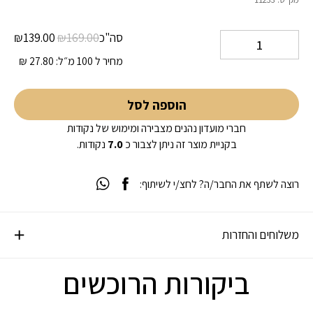
5 על סמך
דירוג לקוחות
1
המחיר
המח
סה"כ
169.00
₪
139.00
₪
המקורי
הנוכ
מחיר ל 100 מ״ל:
27.80
₪
היה:
הוא:
00.
₪169.00.
הוספה לסל
חברי מועדון נהנים מצבירה ומימוש של נקודות
בקניית מוצר זה ניתן לצבור כ
7.0
נקודות.
רוצה לשתף את החבר/ה? לחצ/י לשיתוף:
משלוחים והחזרות
ביקורות הרוכשים