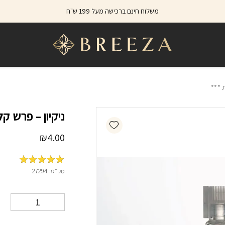
כמות ניקיון – פרש קלין דוגמי
משלוח חינם ברכישה מעל 199 ש"ח
ת ***
ניקיון – פרש קל
Add wishlist
₪
4.00
מדורג
5
מתוך
מק״ט:
27294
5 על סמך
דירוג לקוחות
2