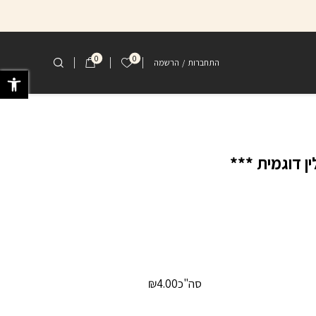
ת ***
0
0
הרשימה שלי
התחברות
/
הרשמה
פתח 
ין דוגמית ***
סה"כ
4.00
₪