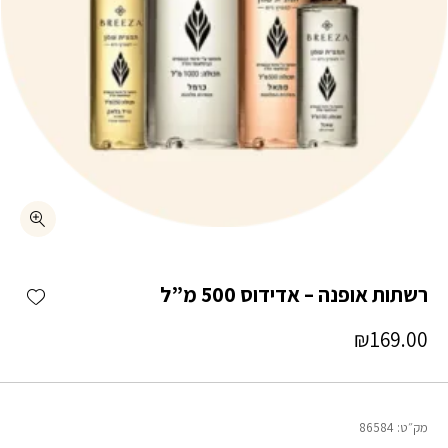
כמות רשתות אופנה – אדידוס 500 מ"ל
shlist
רשתות אופנה – אדידוס 500 מ”ל
₪
169.00
מק״ט:
86584