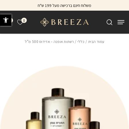
בחזרה למעלה
Skip to Content
משלוח חינם ברכישה מעל 199 ש"ח
פתח 
0
0
הרשימה של
עמוד הבית
/
כללי
/ רשתות אופנה – אדידוס 500 מ”ל