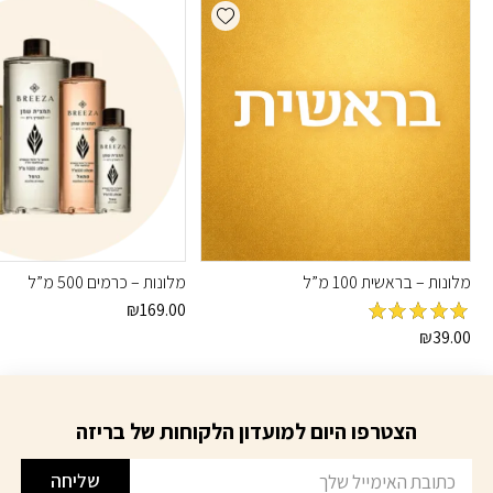
Add wishlist
מלונות – בראשית 100 מ”ל
מלונות – כרמים 500 מ”ל
₪
169.00
מדורג
5
מתוך
₪
39.00
5
הצטרפו היום למועדון הלקוחות של בריזה
דוא׳׳ל
שליחה