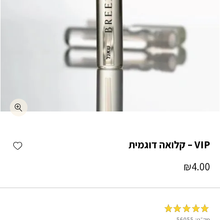
כמות VIP – קלואה דוגמית
shlist
VIP – קלואה דוגמית
₪
4.00
מדורג
5
מתוך
מק״ט:
56055