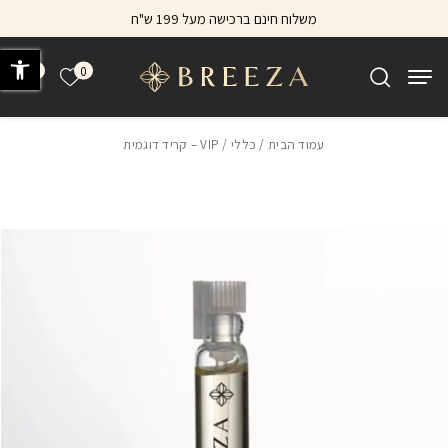
בחזרה למעלה
Skip to Content
משלוח חינם ברכישה מעל 199 ש"ח
פתח 
0
0
הרשימה של
עמוד הבית
/
כללי
/ VIP – קריד דוגמית