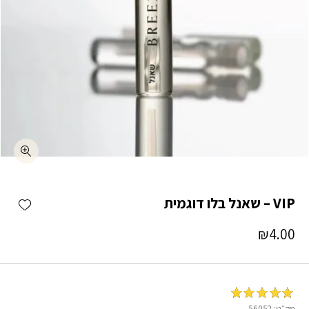
כמות VIP – שאנל בלו דוגמית
shlist
VIP – שאנל בלו דוגמית
₪
4.00
מדורג
5
מתוך
מק״ט:
56052