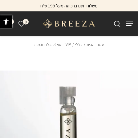
בחזרה למעלה
Skip to Content
משלוח חינם ברכישה מעל 199 ש"ח
פתח 
0
0
הרשימה של
עמוד הבית
/
כללי
/ VIP – שאנל בלו דוגמית