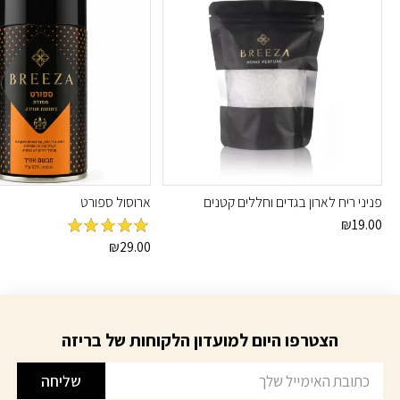
פניני ריח לארון בגדים וחללים קטנים
ארוסול ספורט
₪
19.00
מדורג
5
מתוך
₪
29.00
למוצר
5
זה
יש
מספר
סוגים.
הצטרפו היום למועדון הלקוחות של בריזה
דוא׳׳ל
ניתן
לבחור
שליחה
את