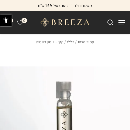
בחזרה למעלה
Skip to Content
משלוח חינם ברכישה מעל 199 ש"ח
פתח 
0
0
הרשימה של
עמוד הבית
/
כללי
/ קיץ – לימון דוגמית