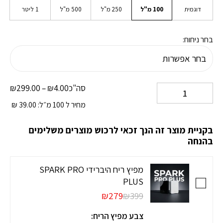
דוגמית
100 מ"ל
250 מ"ל
500 מ"ל
1 ליטר
בחר ניחוח:
טווח
סה"כ
4.00
₪
–
299.00
₪
מחי
מחיר ל 100 מ״ל:
39.00
₪
.00
עד
בקניית מוצר זה הנך זכאי לרכוש מוצרים משלימים
.00
בהנחה
מפיץ ריח היברידי SPARK PRO
PLUS
₪279
₪399
צבע מפיץ הריח: