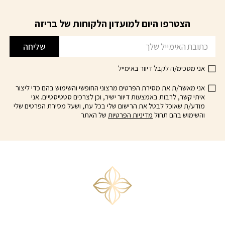
זה
מספר
₪599.00.
₪699.00.
יש
סוגים.
הצטרפו היום למועדון הלקוחות של בריזה
דוא׳׳ל
מספר
ניתן
סוגים.
לבחור
שליחה
ניתן
את
לבחור
האפשרויות
אני מסכימ/ה לקבל דיוור באימייל
את
בעמוד
האפשרויות
המוצר
אני מאשר/ת את מסירת הפרטים מרצוני החופשי והשימוש בהם כדי ליצור
בעמוד
איתי קשר, לרבות באמצעות דיוור ישיר, וכן לצרכים סטטיסטיים. אני
מודע/ת שאוכל לבטל את הרישום שלי בכל עת, ושעל מסירת הפרטים שלי
המוצר
והשימוש בהם תחול
מדיניות הפרטיות
של האתר