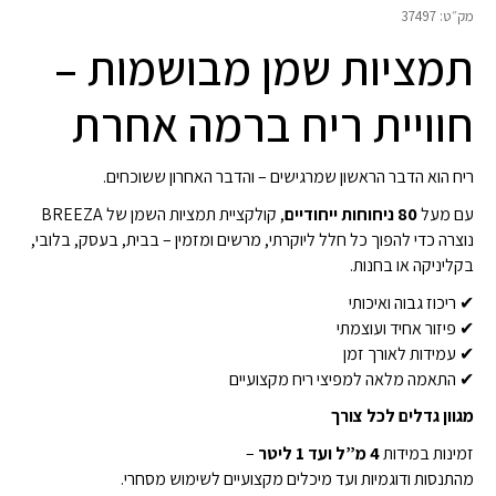
₪299.00
מדורג
5
מתוך
מק״ט:
37497
5 על סמך
תמציות שמן מבושמות –
דירוג לקוחות
49
חוויית ריח ברמה אחרת
ריח הוא הדבר הראשון שמרגישים – והדבר האחרון ששוכחים.
עם מעל
80 ניחוחות ייחודיים
, קולקציית תמציות השמן של BREEZA
נוצרה כדי להפוך כל חלל ליוקרתי, מרשים ומזמין – בבית, בעסק, בלובי,
בקליניקה או בחנות.
✔ ריכוז גבוה ואיכותי
✔ פיזור אחיד ועוצמתי
✔ עמידות לאורך זמן
✔ התאמה מלאה למפיצי ריח מקצועיים
מגוון גדלים לכל צורך
זמינות במידות
4 מ”ל ועד 1 ליטר
–
מהתנסות ודוגמיות ועד מיכלים מקצועיים לשימוש מסחרי.