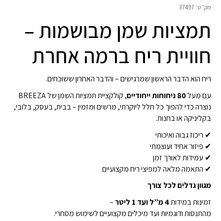
₪299.00
מדורג
5
מתוך
מק״ט:
37497
5 על סמך
תמציות שמן מבושמות –
דירוג לקוחות
49
חוויית ריח ברמה אחרת
ריח הוא הדבר הראשון שמרגישים – והדבר האחרון ששוכחים.
עם מעל
80 ניחוחות ייחודיים
, קולקציית תמציות השמן של BREEZA
נוצרה כדי להפוך כל חלל ליוקרתי, מרשים ומזמין – בבית, בעסק, בלובי,
בקליניקה או בחנות.
✔ ריכוז גבוה ואיכותי
✔ פיזור אחיד ועוצמתי
✔ עמידות לאורך זמן
✔ התאמה מלאה למפיצי ריח מקצועיים
מגוון גדלים לכל צורך
זמינות במידות
4 מ”ל ועד 1 ליטר
–
מהתנסות ודוגמיות ועד מיכלים מקצועיים לשימוש מסחרי.