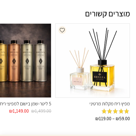
מוצרים קשורים
Add wishlist
מפיץ ריח מקלות מרטיני
5 ליטר-שמן בישום למפיצי ריח
המחיר
המחיר
₪
1,149.00
₪
1,499.00
המקורי
הנוכחי
מדורג
5
מתוך
טווח
₪
119.00
–
₪
59.00
היה:
הוא:
5
מחירים:
למוצר
9.00.
₪1,499.00.
₪59.00
זה
עד