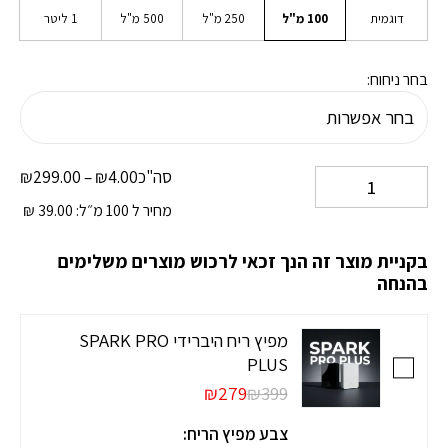
דוגמית
100 מ"ל
250 מ"ל
500 מ"ל
1 ליטר
בחר ניחוח:
טווח
סה"כ
4.00
₪
–
299.00
₪
מחי
מחיר ל 100 מ״ל:
39.00
₪
.00
עד
בקניית מוצר זה הנך זכאי לרכוש מוצרים משלימים
.00
בהנחה
מפיץ ריח היברידי SPARK PRO
PLUS
₪279
₪399
צבע מפיץ הריח: