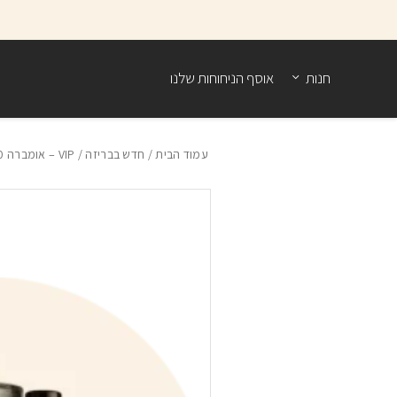
בחזרה למעלה
Skip to Content
חנות
אוסף הניחוחות שלנו
עמוד הבית
/
חדש בבריזה
/ VIP – אומברה 250 מ”ל