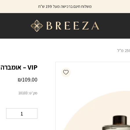
כמות VIP – אומברה 250 מ"ל
משלוח חינם ברכישה מעל 199 ש"ח
VIP – אומברה 250 מ”ל
Add wishlist
₪
109.00
מק״ט:
10103