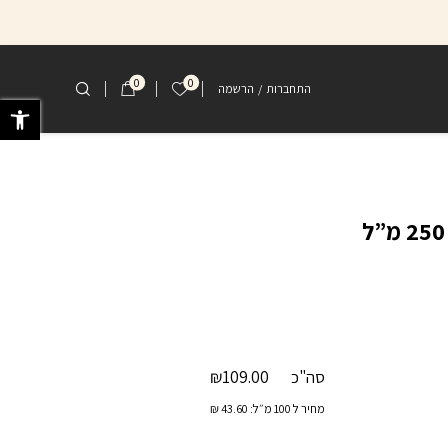
0
0
הרשימה שלי
התחברות
/
הרשמה
פתח 
סה"כ
109.00
₪
מחיר ל 100 מ״ל:
43.60
₪