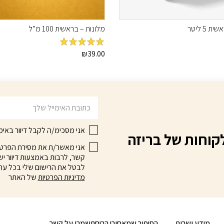
 5 ליטר
מלונות – בראשית 100 מ”ל
39.00
מדורג
₪
5
מתוך
5
דוא׳׳ל
אני מסכימ/ה לקבל דיוור באימי
קוחות של בריזה
אני מאשר/ת את מסירת הפרטים 
קשר, לרבות באמצעות דיוור ישי
לבטל את הרישום שלי בכל עת
מדיניות הפרטיות
של האתר
מידע ושרות
הסיפור שמאחורי הריח
תשמרו על קשר